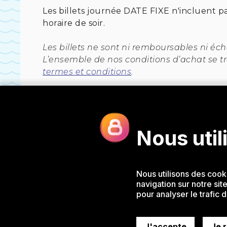
Les billets journée DATE FIXE n'incluent pa
horaire de soir.
Les billets ne sont ni remboursables ni éc
L’ensemble de nos conditions d’achat se tro
termes et conditions
.