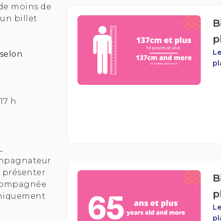
 de moins de
un billet
B
p
Le
 selon
pl
17 h
L
compagnateur
e présenter
B
accompagnée
p
 uniquement
Le
pl