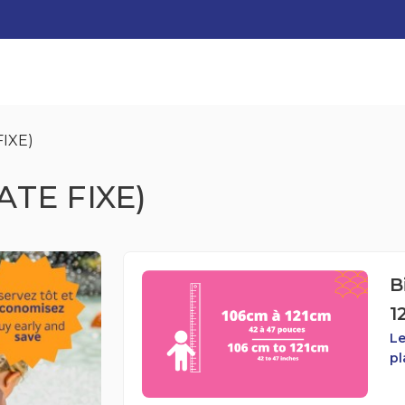
FIXE)
ATE FIXE)
B
1
Le
pl