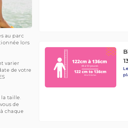
ès au parc
ctionnée lors
B
1
t varier
Le
date de votre
pl
ES
a taille.
-vous de
 à chaque