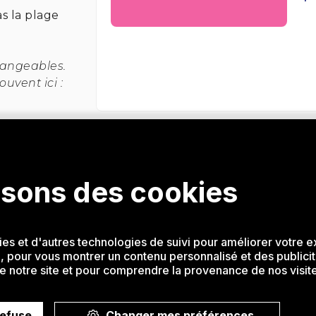
s la plage
hangeables.
uvent ici :
•
Contactez-nous
Termes et conditions